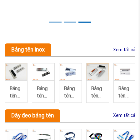
Bảng tên Inox
Xem tất cả
Previous
Next
Bảng
Bảng
Bảng
Bảng
Bảng
tên
tên
tên
tên
tên
inox
inox
inox
inox
inox
073
072
071
069
068
Dây đeo bảng tên
Xem tất cả