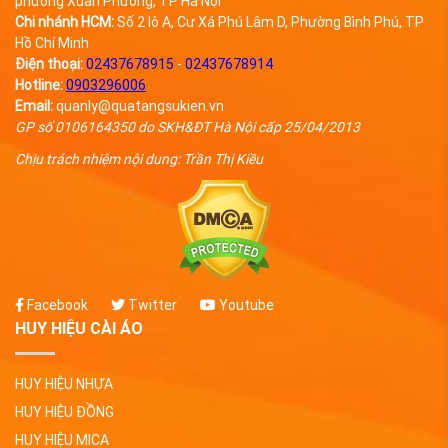
phường Xuân Phương, TP Hà Nội
Chi nhánh HCM:
Số 2 lô A, Cư Xá Phú Lâm D, Phường Bình Phú, TP
Hồ Chí Minh
Điện thoại:
02437678915
-
02437678914
Hotline:
0903296006
Email:
quanly@quatangsukien.vn
GP số 0106164350 do SKH&ĐT Hà Nội cấp 25/04/2013
Chịu trách nhiệm nội dung: Trần Thị Kiều
Facebook
Twitter
Youtube
HUY HIỆU CÀI ÁO
HUY HIỆU NHỰA
HUY HIỆU ĐỒNG
HUY HIỆU MICA