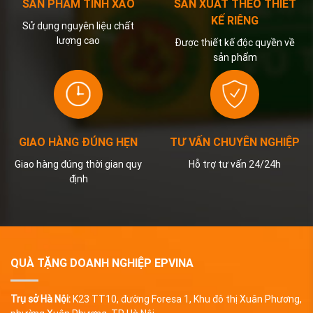
SẢN PHẨM TINH XẢO
SẢN XUẤT THEO THIẾT
KẾ RIÊNG
Sử dụng nguyên liệu chất
lượng cao
Được thiết kế độc quyền về
sản phẩm
GIAO HÀNG ĐÚNG HẸN
TƯ VẤN CHUYÊN NGHIỆP
Giao hàng đúng thời gian quy
Hỗ trợ tư vấn 24/24h
định
QUÀ TẶNG DOANH NGHIỆP EPVINA
Trụ sở Hà Nội:
K23 TT10, đường Foresa 1, Khu đô thị Xuân Phương,