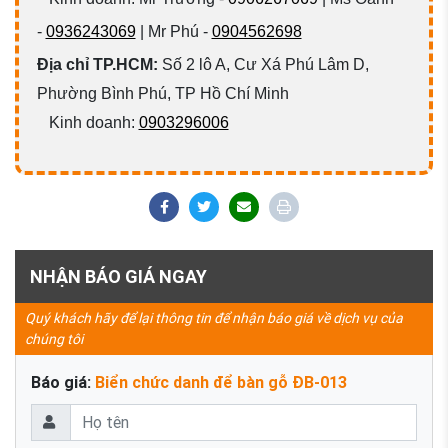
-
0936243069
| Mr Phú -
0904562698
Địa chỉ TP.HCM:
Số 2 lô A, Cư Xá Phú Lâm D,
Phường Bình Phú, TP Hồ Chí Minh
Kinh doanh:
0903296006
NHẬN BÁO GIÁ NGAY
Quý khách hãy để lại thông tin để nhận báo giá về dịch vụ của
chúng tôi
Báo giá:
Biển chức danh để bàn gỗ ĐB-013