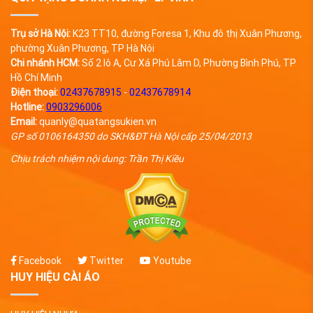
Trụ sở Hà Nội:
K23 TT10, đường Foresa 1, Khu đô thị Xuân Phương,
phường Xuân Phương, TP Hà Nội
Chi nhánh HCM:
Số 2 lô A, Cư Xá Phú Lâm D, Phường Bình Phú, TP
Hồ Chí Minh
Điện thoại:
02437678915
-
02437678914
Hotline:
0903296006
Email:
quanly@quatangsukien.vn
GP số 0106164350 do SKH&ĐT Hà Nội cấp 25/04/2013
Chịu trách nhiệm nội dung: Trần Thị Kiều
Facebook
Twitter
Youtube
HUY HIỆU CÀI ÁO