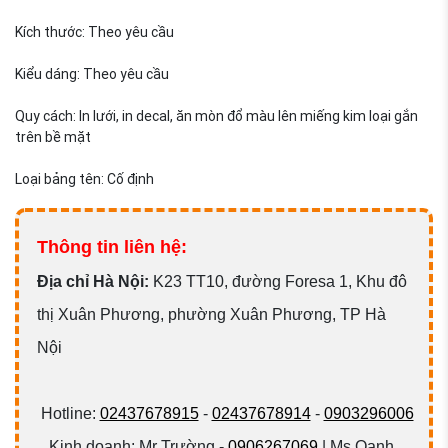
Kích thước: Theo yêu cầu
Kiểu dáng: Theo yêu cầu
Quy cách: In lưới, in decal, ăn mòn đổ màu lên miếng kim loại gắn
trên bề mặt
Loại bảng tên: Cố định
Thông tin liên hệ:
Đ
ịa chỉ Hà Nội:
K23 TT10, đường Foresa 1, Khu đô
thị Xuân Phương, phường Xuân Phương, TP Hà
Nội
Hotline:
02437678915
-
02437678914
-
0903296006
Kinh doanh: Mr Trường -
0906267069
| Ms Oanh