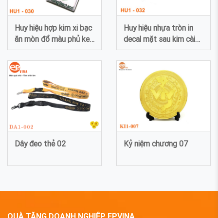
Huy hiệu hợp kim xi bạc
Huy hiệu nhựa tròn in
ăn mòn đổ màu phủ keo
decal mặt sau kim cài
thủy tinh hữu cơ 030
032
Dây đeo thẻ 02
Kỷ niệm chương 07
QUÀ TẶNG DOANH NGHIỆP EPVINA