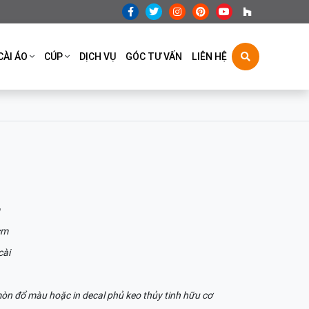
CÀI ÁO
CÚP
DỊCH VỤ
GÓC TƯ VẤN
LIÊN HỆ
cm
cài
òn đổ màu hoặc in decal phủ keo thủy tinh hữu cơ