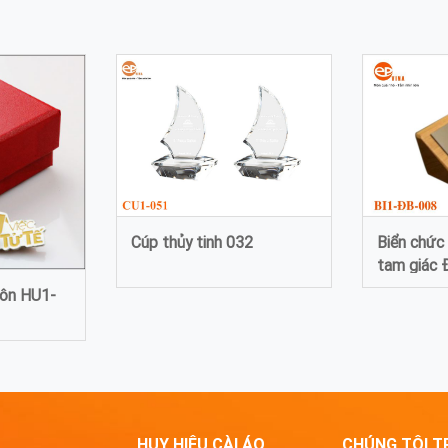
Cúp thủy tinh 032
Biển chức
tam giác 
uôn HU1-
HUY HIỆU CÀI ÁO
CHÚNG TÔI T