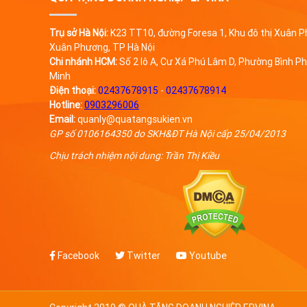
Trụ sở Hà Nội:
K23 TT10, đường Foresa 1, Khu đô thị Xuân 
Xuân Phương, TP Hà Nội
Chi nhánh HCM:
Số 2 lô A, Cư Xá Phú Lâm D, Phường Bình Ph
Minh
Điện thoại:
02437678915
-
02437678914
Hotline:
0903296006
Email:
quanly@quatangsukien.vn
GP số 0106164350 do SKH&ĐT Hà Nội cấp 25/04/2013
Chịu trách nhiệm nội dung: Trần Thị Kiều
Facebook
Twitter
Youtube