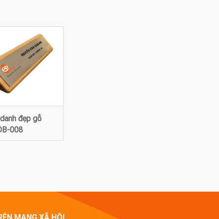
 danh đẹp gỗ
ĐB-008
RÊN MẠNG XÃ HỘI