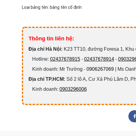
Loại bảng tên: bảng tên cố định
Thông tin liên hệ:
Đ
ịa chỉ Hà Nội:
K23 TT10, đường Foresa 1, Khu
Hotline:
02437678915
-
02437678914
-
090329
Kinh doanh: Mr Trường -
0906267069
| Ms Oanh
Địa chỉ TP.HCM:
Số 2 lô A, Cư Xá Phú Lâm D, P
Kinh doanh:
0903296006