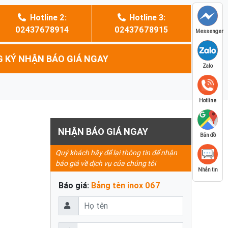
Hotline 2:
Hotline 3:
02437678914
02437678915
Messenger
 KÝ NHẬN BÁO GIÁ NGAY
Zalo
Hotline
NHẬN BÁO GIÁ NGAY
Bản đồ
Quý khách hãy để lại thông tin để nhận
báo giá về dịch vụ của chúng tôi
Nhắn tin
Báo giá:
Bảng tên inox 067