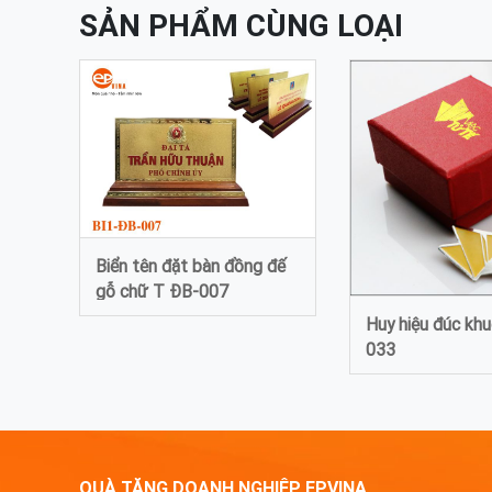
SẢN PHẨM CÙNG LOẠI
Biển tên đặt bàn đồng đế
gỗ chữ T ĐB-007
Huy hiệu đúc kh
033
QUÀ TẶNG DOANH NGHIỆP EPVINA