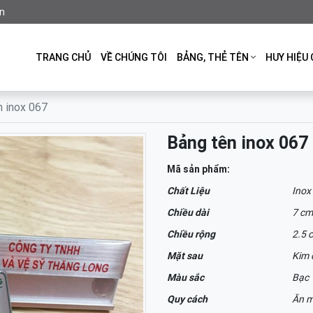
n
TRANG CHỦ
VỀ CHÚNG TÔI
BẢNG, THẺ TÊN
HUY HIỆU 
n inox 067
Bảng tên inox 067
Mã sản phẩm:
Chất Liệu
Inox
Chiều dài
7 cm
Chiều rộng
2.5 
Mặt sau
Kim 
Màu sắc
Bạc
Quy cách
Ăn m