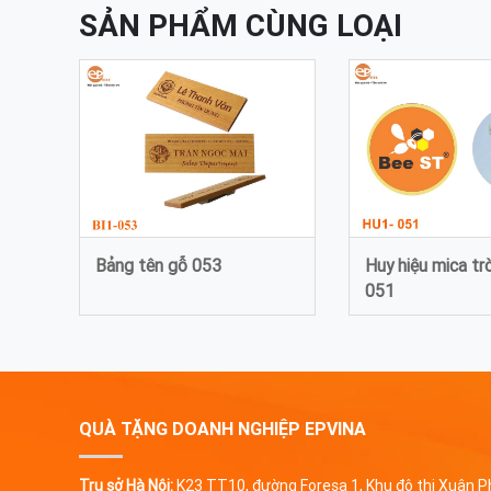
SẢN PHẨM CÙNG LOẠI
Bảng tên gỗ 053
Huy hiệu mica tr
051
QUÀ TẶNG DOANH NGHIỆP EPVINA
Trụ sở Hà Nội:
K23 TT10, đường Foresa 1, Khu đô thị Xuân 