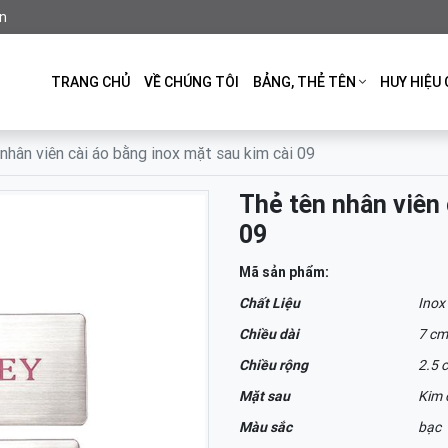
n
TRANG CHỦ
VỀ CHÚNG TÔI
BẢNG, THẺ TÊN
HUY HIỆU 
nhân viên cài áo bằng inox mặt sau kim cài 09
Thẻ tên nhân viên 
09
Mã sản phẩm:
Chất Liệu
Inox
Chiều dài
7 cm
Chiều rộng
2.5 
Mặt sau
Kim 
Màu sắc
bạc