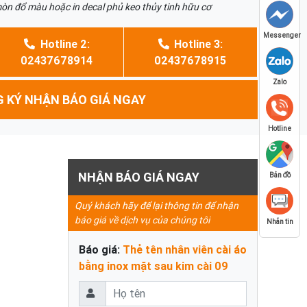
òn đổ màu hoặc in decal phủ keo thủy tinh hữu cơ
Messenger
Hotline 2:
Hotline 3:
02437678914
02437678915
Zalo
 KÝ NHẬN BÁO GIÁ NGAY
Hotline
NHẬN BÁO GIÁ NGAY
Bản đồ
Quý khách hãy để lại thông tin để nhận
báo giá về dịch vụ của chúng tôi
Nhắn tin
Báo giá:
Thẻ tên nhân viên cài áo
bằng inox mặt sau kim cài 09