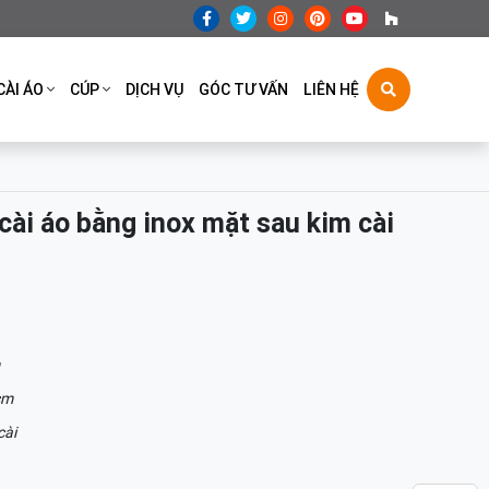
CÀI ÁO
CÚP
DỊCH VỤ
GÓC TƯ VẤN
LIÊN HỆ
cài áo bằng inox mặt sau kim cài
cm
cài