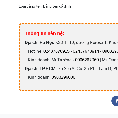
Loại bảng tên: bảng tên cố định
Thông tin liên hệ:
Đ
ịa chỉ Hà Nội:
K23 TT10, đường Foresa 1, Khu
Hotline:
02437678915
-
02437678914
-
090329
Kinh doanh: Mr Trường -
0906267069
| Ms Oanh
Địa chỉ TP.HCM:
Số 2 lô A, Cư Xá Phú Lâm D, P
Kinh doanh:
0903296006