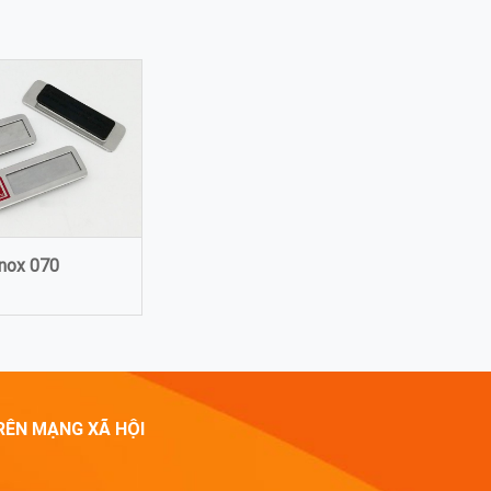
inox 070
RÊN MẠNG XÃ HỘI