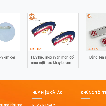
òn kim cài
Huy hiệu inox in ăn mòn đổ
Bảng tên 
màu mặt sau khuy bướm
021
HUY HIỆU CÀI ÁO
CHÚNG TÔI T
Phương, phường
HUY HIỆU NHỰA