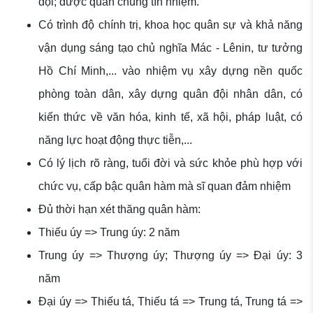
đội; được quần chúng tín nhiệm.
Có trình độ chính trị, khoa học quân sự và khả năng
vận dụng sáng tạo chủ nghĩa Mác - Lênin, tư tưởng
Hồ Chí Minh,... vào nhiệm vụ xây dựng nền quốc
phòng toàn dân, xây dựng quân đội nhân dân, có
kiến thức về văn hóa, kinh tế, xã hội, pháp luật, có
năng lực hoạt động thực tiễn,...
Có lý lịch rõ ràng, tuổi đời và sức khỏe phù hợp với
chức vụ, cấp bậc quân hàm mà sĩ quan đảm nhiệm
Đủ thời hạn xét thăng quân hàm:
Thiếu úy => Trung úy: 2 năm
Trung úy => Thượng úy; Thượng úy => Đại úy: 3
năm
Đại úy => Thiếu tá, Thiếu tá => Trung tá, Trung tá =>