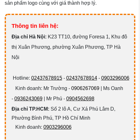
sản phẩm logo cùng với giá thành hợp lý.
Thông tin liên hệ:
Đ
ịa chỉ Hà Nội:
K23 TT10, đường Foresa 1, Khu đô
thị Xuân Phương, phường Xuân Phương, TP Hà
Nội
Hotline:
02437678915
-
02437678914
-
0903296006
Kinh doanh: Mr Trường -
0906267069
| Ms Oanh
-
0936243069
| Mr Phú -
0904562698
Địa chỉ TP.HCM:
Số 2 lô A, Cư Xá Phú Lâm D,
Phường Bình Phú, TP Hồ Chí Minh
Kinh doanh:
0903296006