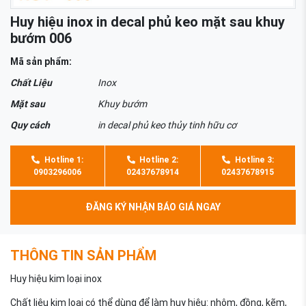
Huy hiệu inox in decal phủ keo mặt sau khuy
bướm 006
Mã sản phẩm:
Chất Liệu
Inox
Mặt sau
Khuy bướm
Quy cách
in decal phủ keo thủy tinh hữu cơ
Hotline 1:
Hotline 2:
Hotline 3:
0903296006
02437678914
02437678915
ĐĂNG KÝ NHẬN BÁO GIÁ NGAY
THÔNG TIN SẢN PHẨM
Huy hiệu kim loại inox
Chất liệu kim loại có thể dùng để làm huy hiệu: nhôm, đồng, kẽm,