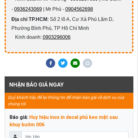
-
0936243069
| Mr Phú -
0904562698
Địa chỉ TP.HCM:
Số 2 lô A, Cư Xá Phú Lâm D,
Phường Bình Phú, TP Hồ Chí Minh
Kinh doanh:
0903296006
NHẬN BÁO GIÁ NGAY
Quý khách hãy để lại thông tin để nhận báo giá về dịch vụ của
chúng tôi
Báo giá:
Huy hiệu inox in decal phủ keo mặt sau
khuy bướm 006