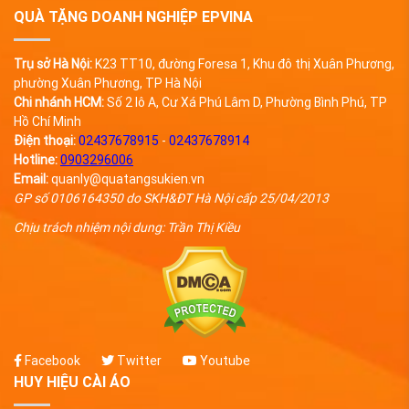
QUÀ TẶNG DOANH NGHIỆP EPVINA
Trụ sở Hà Nội:
K23 TT10, đường Foresa 1, Khu đô thị Xuân Phương,
phường Xuân Phương, TP Hà Nội
Chi nhánh HCM:
Số 2 lô A, Cư Xá Phú Lâm D, Phường Bình Phú, TP
Hồ Chí Minh
Điện thoại:
02437678915
-
02437678914
Hotline:
0903296006
Email:
quanly@quatangsukien.vn
GP số 0106164350 do SKH&ĐT Hà Nội cấp 25/04/2013
Chịu trách nhiệm nội dung: Trần Thị Kiều
Facebook
Twitter
Youtube
HUY HIỆU CÀI ÁO