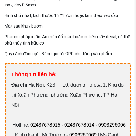
inox, dày 0.5mm
Hình chữ nhật, kích thước 1.8*1.7cm hoặc làm theo yêu cầu
Mặt sau khuy bướm
Phương pháp in ấn: Ăn mòn đổ màu hoặc in trên giấy decal, có thể
phủ thủy tinh hữu cơ
Quy cách đóng gói: Đóng gói túi OPP cho từng sản phẩm
Thông tin liên hệ:
Đ
ịa chỉ Hà Nội:
K23 TT10, đường Foresa 1, Khu đô
thị Xuân Phương, phường Xuân Phương, TP Hà
Nội
Hotline:
02437678915
-
02437678914
-
0903296006
Kinh doanh: Mr Trường -
0906267069
| Ms Oanh