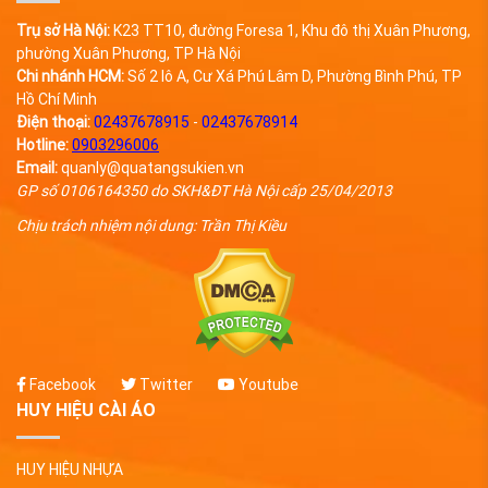
Trụ sở Hà Nội:
K23 TT10, đường Foresa 1, Khu đô thị Xuân Phương,
phường Xuân Phương, TP Hà Nội
Chi nhánh HCM:
Số 2 lô A, Cư Xá Phú Lâm D, Phường Bình Phú, TP
Hồ Chí Minh
Điện thoại:
02437678915
-
02437678914
Hotline:
0903296006
Email:
quanly@quatangsukien.vn
GP số 0106164350 do SKH&ĐT Hà Nội cấp 25/04/2013
Chịu trách nhiệm nội dung: Trần Thị Kiều
Facebook
Twitter
Youtube
HUY HIỆU CÀI ÁO
HUY HIỆU NHỰA