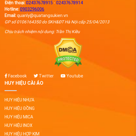
Điện thoại:
02437678915
-
02437678914
Hotline:
0903296006
Email:
quanly@quatangsukien.vn
GP số 0106164350 do SKH&ĐT Hà Nội cấp 25/04/2013
Chịu trách nhiệm nội dung: Trần Thị Kiều
Facebook
Twitter
Youtube
HUY HIỆU CÀI ÁO
HUY HIỆU NHỰA
HUY HIỆU ĐỒNG
HUY HIỆU MICA
HUY HIỆU INOX
HUY HIỆU HỢP KIM