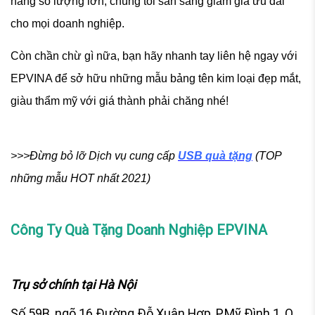
hàng số lượng lớn, chúng tôi sẵn sàng giảm giá ưu đãi
cho mọi doanh nghiệp.
Còn chần chừ gì nữa, bạn hãy nhanh tay liên hệ ngay với
EPVINA để sở hữu những mẫu bảng tên kim loại đẹp mắt,
giàu thẩm mỹ với giá thành phải chăng nhé!
>>>Đừng bỏ lỡ Dịch vụ cung cấp
USB quà tặng
(TOP
những mẫu HOT nhất 2021)
Công Ty Quà Tặng Doanh Nghiệp EPVINA
Trụ sở chính
tại Hà Nội
Số 59B, ngõ 16 Đường Đỗ Xuân Hợp, P.Mỹ Đình 1, Q.