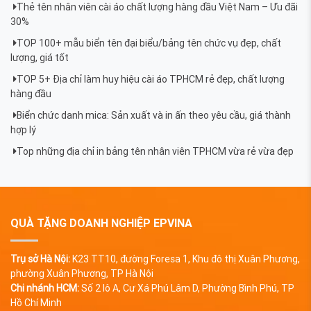
Thẻ tên nhân viên cài áo chất lượng hàng đầu Việt Nam – Ưu đãi
30%
TOP 100+ mẫu biển tên đại biểu/bảng tên chức vụ đẹp, chất
lượng, giá tốt
TOP 5+ Địa chỉ làm huy hiệu cài áo TPHCM rẻ đẹp, chất lượng
hàng đầu
Biển chức danh mica: Sản xuất và in ấn theo yêu cầu, giá thành
hợp lý
Top những địa chỉ in bảng tên nhân viên TPHCM vừa rẻ vừa đẹp
QUÀ TẶNG DOANH NGHIỆP EPVINA
Trụ sở Hà Nội:
K23 TT10, đường Foresa 1, Khu đô thị Xuân Phương,
phường Xuân Phương, TP Hà Nội
Chi nhánh HCM:
Số 2 lô A, Cư Xá Phú Lâm D, Phường Bình Phú, TP
Hồ Chí Minh