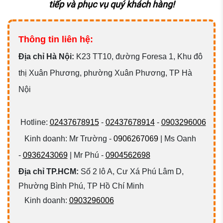
tiếp và
phục vụ quý khách hàng!
Thông tin liên hệ:
Đ
ịa chỉ Hà Nội:
K23 TT10, đường Foresa 1, Khu đô
thị Xuân Phương, phường Xuân Phương, TP Hà
Nội
Hotline:
02437678915
-
02437678914
-
0903296006
Kinh doanh: Mr Trường -
0906267069
| Ms Oanh
-
0936243069
| Mr Phú -
0904562698
Địa chỉ TP.HCM:
Số 2 lô A, Cư Xá Phú Lâm D,
Phường Bình Phú, TP Hồ Chí Minh
Kinh doanh:
0903296006