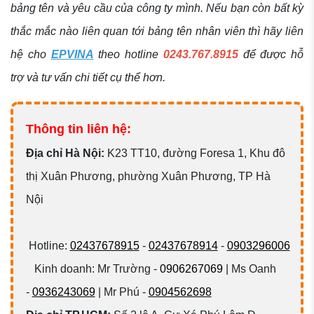
bảng tên và yêu cầu của công ty mình. Nếu bạn còn bất kỳ
thắc mắc nào liên quan tới bảng tên nhân viên thì hãy liên
hệ cho
EPVINA
theo hotline
0243.767.8915
để được hỗ
trợ và tư vấn chi tiết cụ thể hơn.
Thông tin liên hệ:
Đ
ịa chỉ Hà Nội:
K23 TT10, đường Foresa 1, Khu đô
thị Xuân Phương, phường Xuân Phương, TP Hà
Nội
Hotline:
02437678915
-
02437678914
-
0903296006
Kinh doanh: Mr Trường -
0906267069
| Ms Oanh
-
0936243069
| Mr Phú -
0904562698