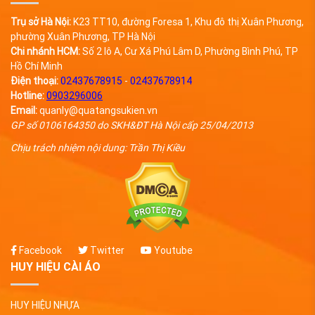
Trụ sở Hà Nội:
K23 TT10, đường Foresa 1, Khu đô thị Xuân Phương,
phường Xuân Phương, TP Hà Nội
Chi nhánh HCM:
Số 2 lô A, Cư Xá Phú Lâm D, Phường Bình Phú, TP
Hồ Chí Minh
Điện thoại:
02437678915
-
02437678914
Hotline:
0903296006
Email:
quanly@quatangsukien.vn
GP số 0106164350 do SKH&ĐT Hà Nội cấp 25/04/2013
Chịu trách nhiệm nội dung: Trần Thị Kiều
Facebook
Twitter
Youtube
HUY HIỆU CÀI ÁO
HUY HIỆU NHỰA