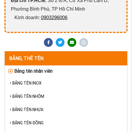
Địa chỉ TP.HCM:
Số 2 lô A, Cư Xá Phú Lâm D,
Phường Bình Phú, TP Hồ Chí Minh
Kinh doanh:
0903296006
BẢNG, THẺ TÊN
Bảng tên nhân viên
BẢNG TÊN INOX
BẢNG TÊN NHÔM
BẢNG TÊN NHỰA
BẢNG TÊN ĐỒNG