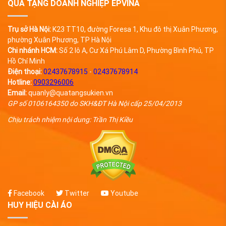
QUÀ TẶNG DOANH NGHIỆP EPVINA
Trụ sở Hà Nội:
K23 TT10, đường Foresa 1, Khu đô thị Xuân Phương,
phường Xuân Phương, TP Hà Nội
Chi nhánh HCM:
Số 2 lô A, Cư Xá Phú Lâm D, Phường Bình Phú, TP
Hồ Chí Minh
Điện thoại:
02437678915
-
02437678914
Hotline:
0903296006
Email:
quanly@quatangsukien.vn
GP số 0106164350 do SKH&ĐT Hà Nội cấp 25/04/2013
Chịu trách nhiệm nội dung: Trần Thị Kiều
Facebook
Twitter
Youtube
HUY HIỆU CÀI ÁO