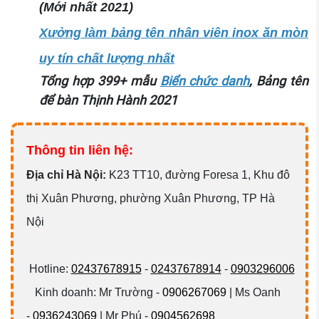
(Mới nhất 2021)
Xưởng làm bảng tên nhân viên inox ăn mòn
uy tín chất lượng nhất
Tổng hợp 399+ mẫu
Biển chức danh
, Bảng tên
để bàn Thịnh Hành 2021
Thông tin liên hệ:
Đ
ịa chỉ Hà Nội:
K23 TT10, đường Foresa 1, Khu đô
thị Xuân Phương, phường Xuân Phương, TP Hà
Nội
Hotline:
02437678915
-
02437678914
-
0903296006
Kinh doanh: Mr Trường -
0906267069
| Ms Oanh
-
0936243069
| Mr Phú -
0904562698