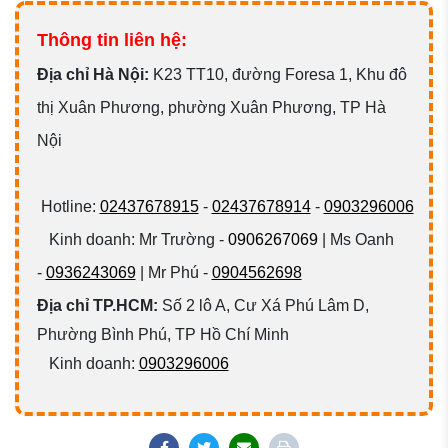
Thông tin liên hệ:
Đ
ịa chỉ Hà Nội:
K23 TT10, đường Foresa 1, Khu đô
thị Xuân Phương, phường Xuân Phương, TP Hà
Nội
Hotline:
02437678915
-
02437678914
-
0903296006
Kinh doanh: Mr Trường -
0906267069
| Ms Oanh
-
0936243069
| Mr Phú -
0904562698
Địa chỉ TP.HCM:
Số 2 lô A, Cư Xá Phú Lâm D,
Phường Bình Phú, TP Hồ Chí Minh
Kinh doanh:
0903296006