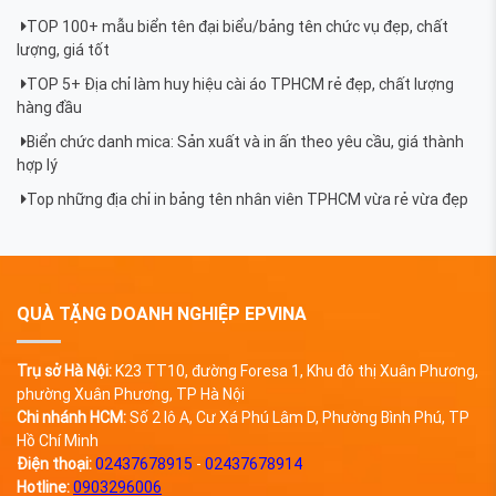
TOP 100+ mẫu biển tên đại biểu/bảng tên chức vụ đẹp, chất
lượng, giá tốt
TOP 5+ Địa chỉ làm huy hiệu cài áo TPHCM rẻ đẹp, chất lượng
hàng đầu
Biển chức danh mica: Sản xuất và in ấn theo yêu cầu, giá thành
hợp lý
Top những địa chỉ in bảng tên nhân viên TPHCM vừa rẻ vừa đẹp
QUÀ TẶNG DOANH NGHIỆP EPVINA
Trụ sở Hà Nội:
K23 TT10, đường Foresa 1, Khu đô thị Xuân Phương,
phường Xuân Phương, TP Hà Nội
Chi nhánh HCM:
Số 2 lô A, Cư Xá Phú Lâm D, Phường Bình Phú, TP
Hồ Chí Minh
Điện thoại:
02437678915
-
02437678914
Hotline:
0903296006