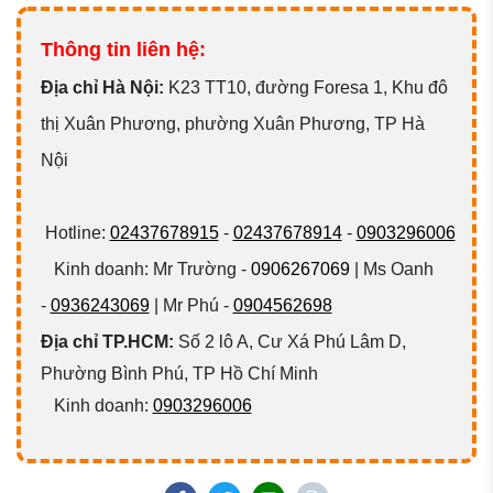
Thông tin liên hệ:
Đ
ịa chỉ Hà Nội:
K23 TT10, đường Foresa 1, Khu đô
thị Xuân Phương, phường Xuân Phương, TP Hà
Nội
Hotline:
02437678915
-
02437678914
-
0903296006
Kinh doanh: Mr Trường -
0906267069
| Ms Oanh
-
0936243069
| Mr Phú -
0904562698
Địa chỉ TP.HCM:
Số 2 lô A, Cư Xá Phú Lâm D,
Phường Bình Phú, TP Hồ Chí Minh
Kinh doanh:
0903296006