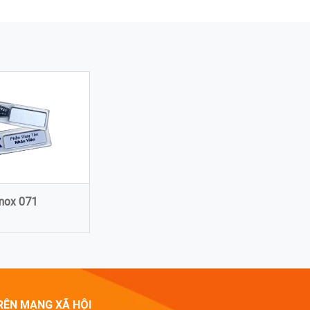
inox 071
RÊN MẠNG XÃ HỘI