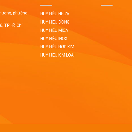
Phương, phường
HUY HIỆU NHỰA
HUY HIỆU ĐỒNG
ú, TP Hồ Chí
HUY HIỆU MICA
HUY HIỆU INOX
HUY HIỆU HỢP KIM
HUY HIỆU KIM LOẠI