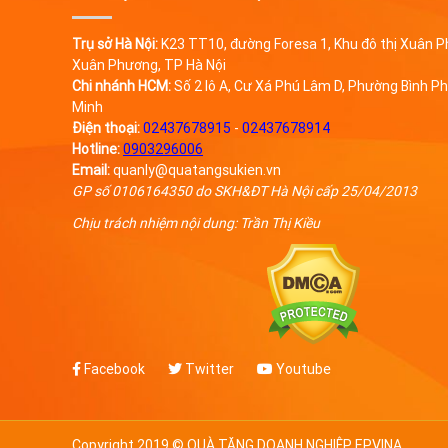
Trụ sở Hà Nội:
K23 TT10, đường Foresa 1, Khu đô thị Xuân 
Xuân Phương, TP Hà Nội
Chi nhánh HCM:
Số 2 lô A, Cư Xá Phú Lâm D, Phường Bình Ph
Minh
Điện thoại:
02437678915
-
02437678914
Hotline:
0903296006
Email:
quanly@quatangsukien.vn
GP số 0106164350 do SKH&ĐT Hà Nội cấp 25/04/2013
Chịu trách nhiệm nội dung: Trần Thị Kiều
Facebook
Twitter
Youtube
Copyright 2019 © QUÀ TẶNG DOANH NGHIỆP EPVINA