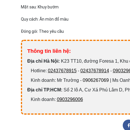
Mặt sau: Khuy bướm
Quy cách: Ăn mòn đổ màu
Đóng gói: Theo yêu cầu
Thông tin liên hệ:
Đ
ịa chỉ Hà Nội:
K23 TT10, đường Foresa 1, Khu
Hotline:
02437678915
-
02437678914
-
090329
Kinh doanh: Mr Trường -
0906267069
| Ms Oanh
Địa chỉ TP.HCM:
Số 2 lô A, Cư Xá Phú Lâm D, P
Kinh doanh:
0903296006