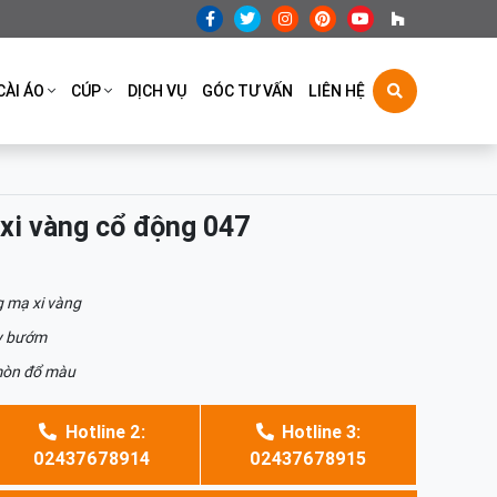
CÀI ÁO
CÚP
DỊCH VỤ
GÓC TƯ VẤN
LIÊN HỆ
xi vàng cổ động 047
 mạ xi vàng
y bướm
òn đổ màu
Hotline 2:
Hotline 3:
02437678914
02437678915