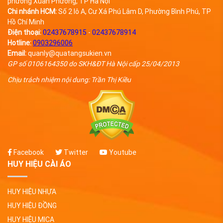
phường Xuân Phương, TP Hà Nội
Chi nhánh HCM:
Số 2 lô A, Cư Xá Phú Lâm D, Phường Bình Phú, TP
Hồ Chí Minh
Điện thoại:
02437678915
-
02437678914
Hotline:
0903296006
Email:
quanly@quatangsukien.vn
GP số 0106164350 do SKH&ĐT Hà Nội cấp 25/04/2013
Chịu trách nhiệm nội dung: Trần Thị Kiều
Facebook
Twitter
Youtube
HUY HIỆU CÀI ÁO
HUY HIỆU NHỰA
HUY HIỆU ĐỒNG
HUY HIỆU MICA