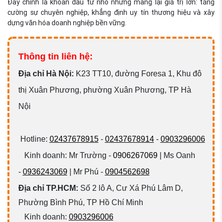
Đây chính là khoản đầu tư nhỏ nhưng mang lại giá trị lớn: tăng
cường sự chuyên nghiệp, khẳng định uy tín thương hiệu và xây
dựng văn hóa doanh nghiệp bền vững.
Thông tin liên hệ:
Đ
ịa chỉ Hà Nội:
K23 TT10, đường Foresa 1, Khu đô
thị Xuân Phương, phường Xuân Phương, TP Hà
Nội
Hotline:
02437678915
-
02437678914
-
0903296006
Kinh doanh: Mr Trường -
0906267069
| Ms Oanh
-
0936243069
| Mr Phú -
0904562698
Địa chỉ TP.HCM:
Số 2 lô A, Cư Xá Phú Lâm D,
Phường Bình Phú, TP Hồ Chí Minh
Kinh doanh:
0903296006