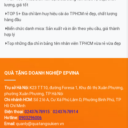
lượng, giá tốt
TOP 5+ Địa chỉ làm huy hiệu cài áo TPHCM rẻ đẹp, chất lượng
hàng đầu
Biển chức danh mica: Sản xuất và in ấn theo yêu cầu, giá thành
hợp lý
Top những địa chỉ in bảng tên nhân viên TPHCM vừa rẻ vừa đẹp
QUÀ TẶNG DOANH NGHIỆP EPVINA
Trụ sở Hà Nội:
K23 TT10, đường Foresa 1, Khu đô thị Xuân Phương,
phường Xuân Phương, TP Hà Nội
Chi nhánh HCM:
Số 2 lô A, Cư Xá Phú Lâm D, Phường Bình Phú, TP
Hồ Chí Minh
Điện thoại:
02437678915
-
02437678914
Hotline:
0903296006
Email:
quanly@quatangsukien.vn