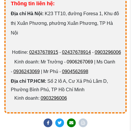
Thông tin liên hệ:
Đ
ịa chỉ Hà Nội:
K23 TT10, đường Foresa 1, Khu đô
thị Xuân Phương, phường Xuân Phương, TP Hà
Nội
Hotline:
02437678915
-
02437678914
-
0903296006
Kinh doanh: Mr Trường -
0906267069
| Ms Oanh
-
0936243069
| Mr Phú -
0904562698
Địa chỉ TP.HCM:
Số 2 lô A, Cư Xá Phú Lâm D,
Phường Bình Phú, TP Hồ Chí Minh
Kinh doanh:
0903296006