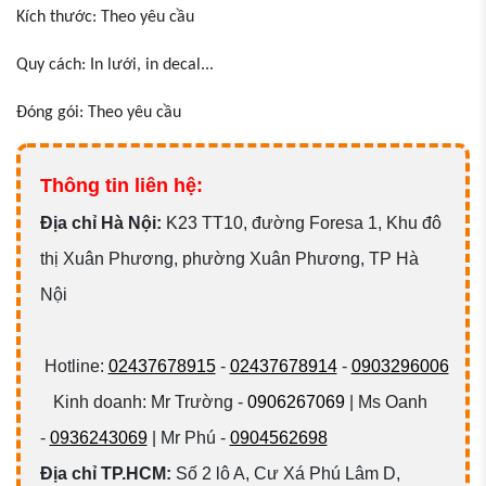
Kích thước: Theo yêu cầu
Quy cách: In lưới, in decal...
Đóng gói: Theo yêu cầu
Thông tin liên hệ:
Đ
ịa chỉ Hà Nội:
K23 TT10, đường Foresa 1, Khu đô
thị Xuân Phương, phường Xuân Phương, TP Hà
Nội
Hotline:
02437678915
-
02437678914
-
0903296006
Kinh doanh: Mr Trường -
0906267069
| Ms Oanh
-
0936243069
| Mr Phú -
0904562698
Địa chỉ TP.HCM:
Số 2 lô A, Cư Xá Phú Lâm D,