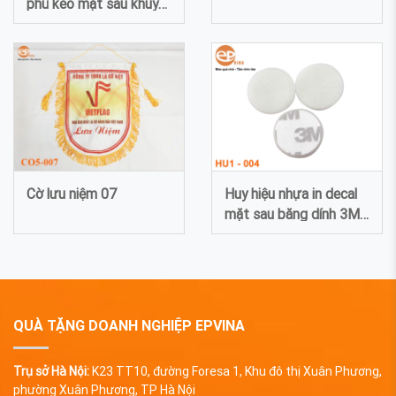
phủ keo mặt sau khuy
bướm 009
Cờ lưu niệm 07
Huy hiệu nhựa in decal
mặt sau băng dính 3M
004
QUÀ TẶNG DOANH NGHIỆP EPVINA
Trụ sở Hà Nội:
K23 TT10, đường Foresa 1, Khu đô thị Xuân Phương,
phường Xuân Phương, TP Hà Nội