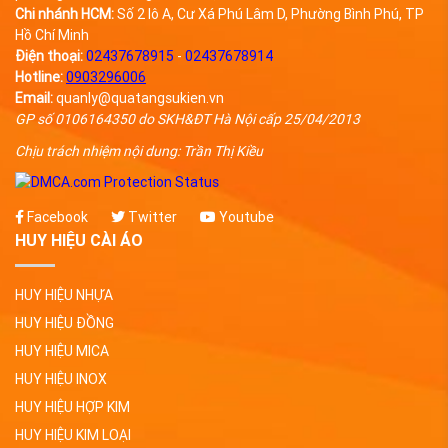
Chi nhánh HCM:
Số 2 lô A, Cư Xá Phú Lâm D, Phường Bình Phú, TP
Hồ Chí Minh
Điện thoại:
02437678915
-
02437678914
Hotline:
0903296006
Email:
quanly@quatangsukien.vn
GP số 0106164350 do SKH&ĐT Hà Nội cấp 25/04/2013
Chịu trách nhiệm nội dung: Trần Thị Kiều
Facebook
Twitter
Youtube
HUY HIỆU CÀI ÁO
HUY HIỆU NHỰA
HUY HIỆU ĐỒNG
HUY HIỆU MICA
HUY HIỆU INOX
HUY HIỆU HỢP KIM
HUY HIỆU KIM LOẠI