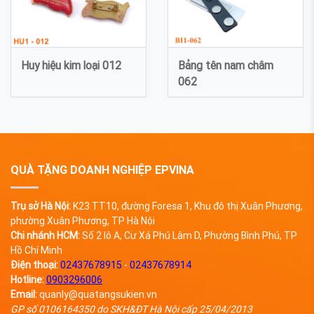
Huy hiệu kim loại 012
Bảng tên nam châm
062
QUÀ TẶNG DOANH NGHIỆP EPVINA
Trụ sở Hà Nội:
K23 TT10, đường Foresa 1, Khu đô thị Xuân Phương,
phường Xuân Phương, TP Hà Nội
Chi nhánh HCM:
Số 2 lô A, Cư Xá Phú Lâm D, Phường Bình Phú, TP
Hồ Chí Minh
Điện thoại:
02437678915
-
02437678914
Hotline:
0903296006
Email:
quanly@quatangsukien.vn
GP số 0106164350 do SKH&ĐT Hà Nội cấp 25/04/2013