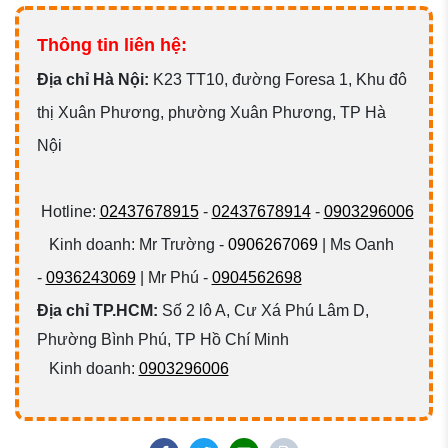
Thông tin liên hệ:
Đ
ịa chỉ Hà Nội:
K23 TT10, đường Foresa 1, Khu đô
thị Xuân Phương, phường Xuân Phương, TP Hà
Nội
Hotline:
02437678915
-
02437678914
-
0903296006
Kinh doanh: Mr Trường -
0906267069
| Ms Oanh
-
0936243069
| Mr Phú -
0904562698
Địa chỉ TP.HCM:
Số 2 lô A, Cư Xá Phú Lâm D,
Phường Bình Phú, TP Hồ Chí Minh
Kinh doanh:
0903296006